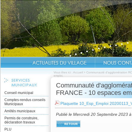
Vous êtes ici :
Accueil
>
Communauté d'agglomération R
emploi.
Communauté d'aggloméra
FRANCE - 10 espaces emp
Conseil municipal
Comptes-rendus conseils
Plaquette 10_Esp_Emploi 20200113_V
Municipaux
Arrétés municipaux
Publié le Mercredi 20 Septembre 2023 à
Permis de construire,
déclaration travaux
PLU