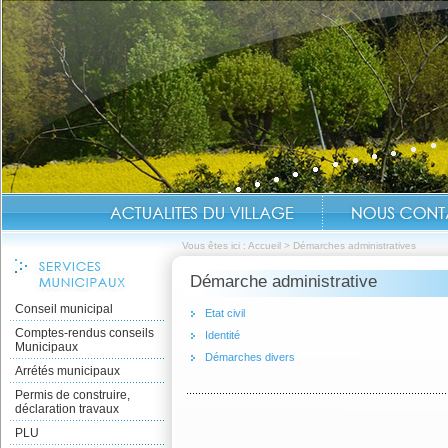
Vous êtes ici :
Accueil
>
Démarches administratives
Démarche administrative
Conseil municipal
Etat civil
Comptes-rendus conseils
Identité
Municipaux
Démarches divers
Arrétés municipaux
Permis de construire,
déclaration travaux
PLU