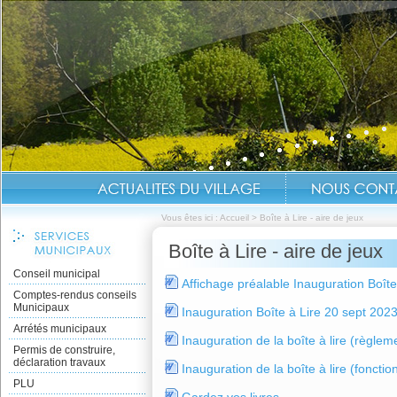
Vous êtes ici :
Accueil
>
Boîte à Lire - aire de jeux
Boîte à Lire - aire de jeux
Conseil municipal
Affichage préalable Inauguration Boîte
Comptes-rendus conseils
Municipaux
Inauguration Boîte à Lire 20 sept 2023 
Arrétés municipaux
Inauguration de la boîte à lire (règlem
Permis de construire,
déclaration travaux
Inauguration de la boîte à lire (fonct
PLU